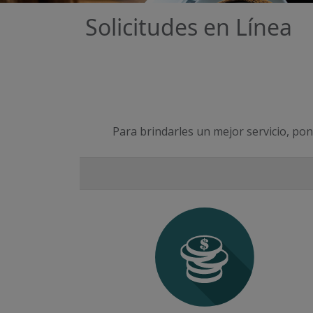
Solicitudes en Línea
P
N
r
e
e
x
v
t
Para brindarles un mejor servicio, pone
i
o
u
s