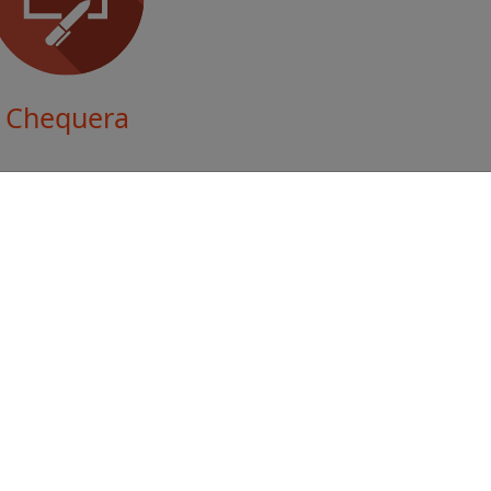
Chequera
AMÁ O ESCRIBÍ
fono:
2223-7676
eo:
avanz@avanzbanc.com