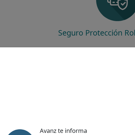
Seguro Protección Ro
HORARIOS DE 
Lunes - Viernes:
8:30
Sábado:
8:30
Avanz te informa