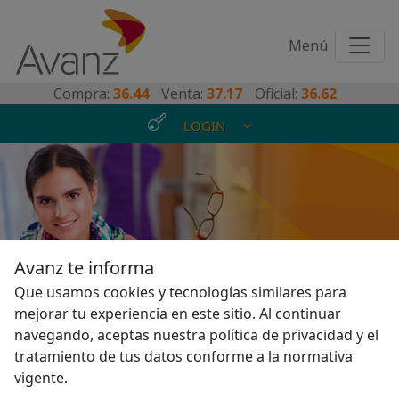
Toggl
Menú
naviga
Compra:
36.44
Venta:
37.17
Oficial:
36.62
LOGIN
Para vos que buscas algo
Avanz te informa
diferente, porque todos
Que usamos cookies y tecnologías similares para
mejorar tu experiencia en este sitio. Al continuar
somos distintos
navegando, aceptas nuestra política de privacidad y el
tratamiento de tus datos conforme a la normativa
vigente.