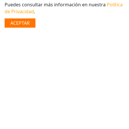
BÚSQUEDA
Puedes consultar más información en nuestra
Política
de Privacidad
.
Cuenta Naranja
ACEPTAR
Te ofrecemos cuentas de ahorro hechas a tu medida,
para ayudarte a cumplir tus metas:
Cuenta Naranja
Nuestra Cuenta de Ahorro Naranja, es única en el
mercado, esta combina una buena tasa de interés con
disponibilidad de fondos inmediatos y sin plazos
pactados. ¡Te damos más por tu dinero! Abrí YA tu
cuenta de ahorro naranja desde US$1,000 o su
equivalente en córdobas y ganás 3% de interés desde el
primer día de apertura.
Requisitos Generales