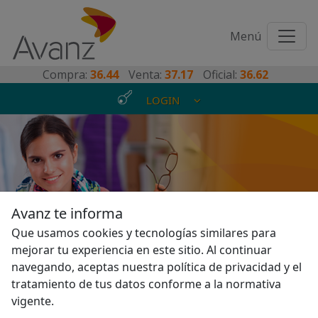
Toggl
Menú
naviga
Compra:
36.44
Venta:
37.17
Oficial:
36.62
LOGIN
Para vos que buscas algo
Avanz te informa
diferente, porque todos
Que usamos cookies y tecnologías similares para
mejorar tu experiencia en este sitio. Al continuar
somos distintos
navegando, aceptas nuestra política de privacidad y el
tratamiento de tus datos conforme a la normativa
vigente.