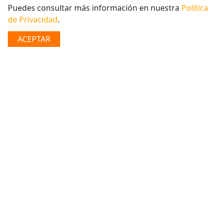
BÚSQUEDA
Puedes consultar más información en nuestra
Política
de Privacidad
.
Cuenta ProActiva & DPF
ACEPTAR
Alcanzá cada uno de tus planes, invertí con nosotros
para hacerlos realidad:
Cuenta ProActiva
La cuenta ProActiva está diseñada para clientes
preferenciales como vos, que buscás rentabilidad y
flexibilidad de tu dinero. Esta cuenta innovadora, te
genera intereses escalonados de acuerdo al monto que
depositás.​