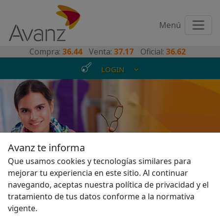
Toggl
Menú
naviga
Compra:
36.44
Venta:
37.17
Oficial:
36.62
LOGIN
Para vos que buscas algo
Avanz te informa
diferente, porque todos
Que usamos cookies y tecnologías similares para
mejorar tu experiencia en este sitio. Al continuar
somos distintos
navegando, aceptas nuestra política de privacidad y el
tratamiento de tus datos conforme a la normativa
vigente.