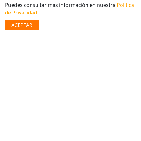
BÚSQUEDA
Puedes consultar más información en nuestra
Política
de Privacidad
.
Crédito Personal
ACEPTAR
Estamos presentes en cada momento de tu vida, cuando
nos necesités, donde nos necesités, sin horarios,
siempre cerca de vos apoyando tus decisiones con
nuestros préstamos personales.​
Si querés condiciones preferenciales y tenés ahorros o
inversiones con nosotros, te ofrecemos un back to back,
con cuotas mensuales o al vencimiento, ¡​vos decidís ​
Requisitos Generales
Documento de identidad vigente
Estabilidad laboral mínimo de 1 año