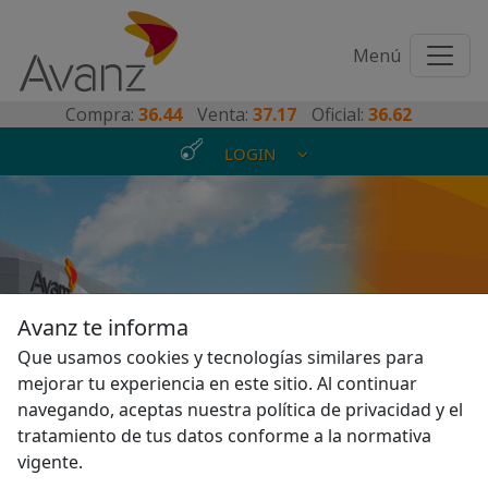
Toggl
Menú
naviga
Compra:
36.44
Venta:
37.17
Oficial:
36.62
LOGIN
Somos el banco que se
Avanz te informa
transforma de la mano
Que usamos cookies y tecnologías similares para
mejorar tu experiencia en este sitio. Al continuar
de sus clientes
navegando, aceptas nuestra política de privacidad y el
tratamiento de tus datos conforme a la normativa
vigente.
P
N