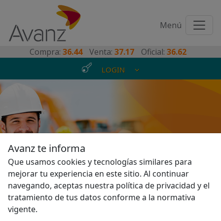
Toggl
Menú
naviga
Compra:
36.44
Venta:
37.17
Oficial:
36.62
LOGIN
En Avanz, impulsamos el
Avanz te informa
crecimiento de tu
Que usamos cookies y tecnologías similares para
mejorar tu experiencia en este sitio. Al continuar
empresa
navegando, aceptas nuestra política de privacidad y el
tratamiento de tus datos conforme a la normativa
vigente.