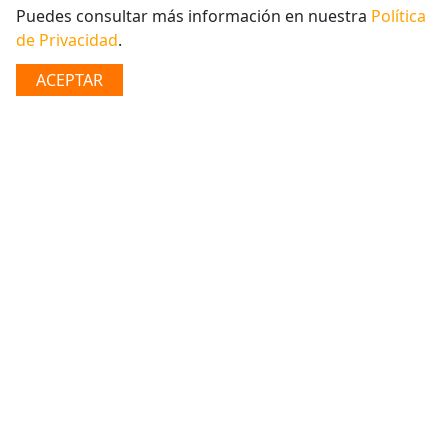
BÚSQUEDA
Puedes consultar más información en nuestra
Política
de Privacidad
.
Empresas
ACEPTAR
Inicio
|
Empresas
|
Transferencias
|
Transferencias
Internas
Transferencia en la Red AVANZ
AVANZ pone a tu disposición una red de 24 en todo el
país a través de la cuales puedes realizar transferencias
entre cuentas propias o de terceros a través de un
trámite ágil, seguro, sencillo y de manera gratuita.
Características
Trámite ágil y sencillo.
Sin cobro de comisiones.
Acreditación inmediata de los fondos.